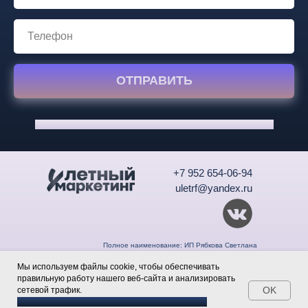
ОТПРАВИТЬ
Нажимая на эту кнопку, Вы принимаете условия
соглашения
+7 952 654-06-94
uletrf@yandex.ru
Полное наименование: ИП Рябкова Светлана
Николаевна
ИНН: 810703646607
Мы используем файлы cookie, чтобы обеспечивать
ОГРН/ОГРНИП: 318595800099158
правильную работу нашего веб-сайта и анализировать
Контактный телефон:
+7
(952) 654-06-94
OK
сетевой трафик.
Контактный e-mail: uletrf@yandex.ru
Согласие на обработку и политика в отношении
Задайте вопрос
Политика конфиденциальности и оферта
.